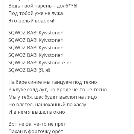
Ведь твой парень – долб**б!
Под тобой уже не лужа
Это целый водоём!
SQWOZ BAB! Kyivstoner!
SQWOZ BAB! Kyivstoner!
SQWOZ BAB! Kyivstoner!
SQWOZ BAB! Kyivstoner!
SQWOZ BAB! Kyivstone-e-er
SQWOZ BAB! (Я, я!)
На баре синие мы танцуем под техно
В клубе солд аут, но вроде чё-то не тесно
Мы у тебя, щас будет выхлоп на лицо
Но влетел, нанюханный по хаслу
И в нём я вышел в окно
Вот не фа, чё-то не прёт
Пахан в форточку орёт