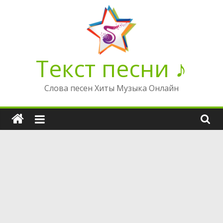
Перейти
к
содержимому
Текст песни ♪
Слова песен Хиты Музыка Онлайн