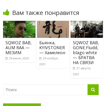
Вам также понравится
SQWOZ BAB,
Бьянка,
SQWOZ BAB,
AUM RAA —
KYIVSTONER
GONE.Fludd,
МЕЗИМ
— Хамелеон
blago white
— БРАТВА
29 июня, 2020
20 ноября,
НА СВЯЗИ
2021
27 августа,
2021