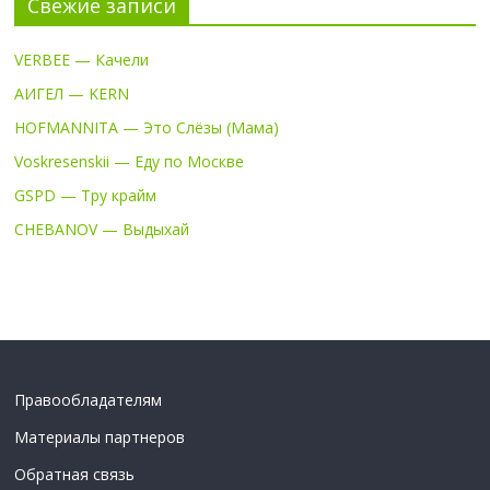
Свежие записи
VERBEE — Качели
АИГЕЛ — KERN
HOFMANNITA — Это Слёзы (Мама)
Voskresenskii — Еду по Москве
GSPD — Тру крайм
CHEBANOV — Выдыхай
Правообладателям
Материалы партнеров
Обратная связь