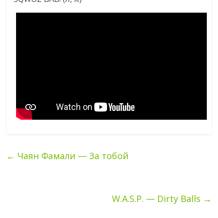
←
Чаян Фамали — За тобой
W.A.S.P. — Dirty Balls
→