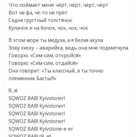
Что поймает меня: чёрт, чёрт, чёрт, чёрт
Вот не фа, чё-то не прёт
Седня грустный толстячок
Кулачок и на бочок, чок, чок, чок
В этом море ты медуза, а я белая акула
Зову киску – аварийка, ведь она мне подмигнула
Говорю: «Сим-сим, откройся!»
Говорю: «Сим-сим, отдайся!»
Она говорит: «Ты классный, а ты точно
племянник Басты?!»
Я, я!
SQWOZ BAB! Kyivstoner!
SQWOZ BAB! Kyivstoner!
SQWOZ BAB! Kyivstoner!
SQWOZ BAB! Kyivstoner!
SQWOZ BAB! Kyivstone-e-er
SQWOZ BAB! (Я, я!)