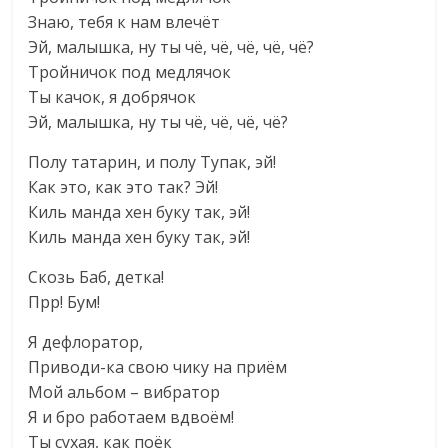
Знаю, тебя к нам влечёт
Эй, малышка, ну ты чё, чё, чё, чё, чё?
Тройничок под медлячок
Ты качок, я добрячок
Эй, малышка, ну ты чё, чё, чё, чё?
Полу татарин, и полу Тупак, эй!
Как это, как это так? Эй!
Киль манда хен буку так, эй!
Киль манда хен буку так, эй!
Скозь Баб, детка!
Прр! Бум!
Я дефлоратор,
Приводи-ка свою чику на приём
Мой альбом – вибратор
Я и бро работаем вдвоём!
Ты сухая, как поёк