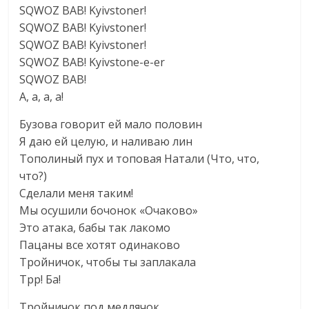
SQWOZ BAB! Kyivstoner!
SQWOZ BAB! Kyivstoner!
SQWOZ BAB! Kyivstoner!
SQWOZ BAB! Kyivstone-e-er
SQWOZ BAB!
А, а, а, а!
Бузова говорит ей мало половин
Я даю ей целую, и наливаю лин
Тополиный пух и топовая Натали (Что, что,
что?)
Сделали меня таким!
Мы осушили бочонок «Очаково»
Это атака, бабы так лакомо
Пацаны все хотят одинаково
Тройничок, чтобы ты заплакала
Трр! Ба!
Тройничок под медлячок