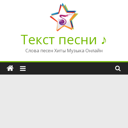
Перейти
к
содержимому
Текст песни ♪
Слова песен Хиты Музыка Онлайн