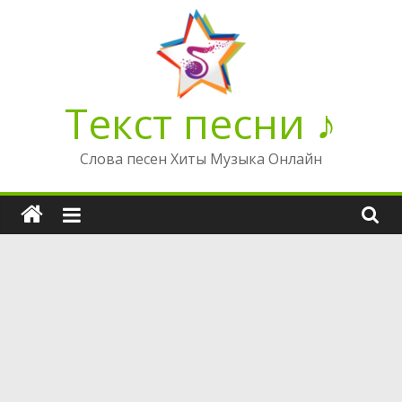
Перейти
к
содержимому
Текст песни ♪
Слова песен Хиты Музыка Онлайн