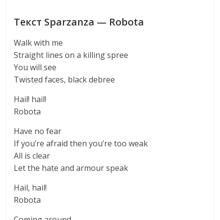
Текст Sparzanza — Robota
Walk with me
Straight lines on a killing spree
You will see
Twisted faces, black debree
Hail! hail!
Robota
Have no fear
If you’re afraid then you’re too weak
All is clear
Let the hate and armour speak
Hail, hail!
Robota
Coming around