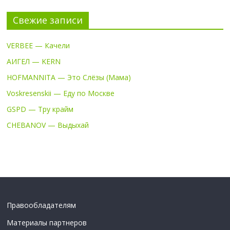
Свежие записи
VERBEE — Качели
АИГЕЛ — KERN
HOFMANNITA — Это Слёзы (Мама)
Voskresenskii — Еду по Москве
GSPD — Тру крайм
CHEBANOV — Выдыхай
Правообладателям
Материалы партнеров