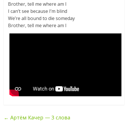
Brother, tell me where am I
I can’t see because I’m blind
We’re all bound to die someday
Brother, tell me where am I
←
Артём Качер — 3 слова