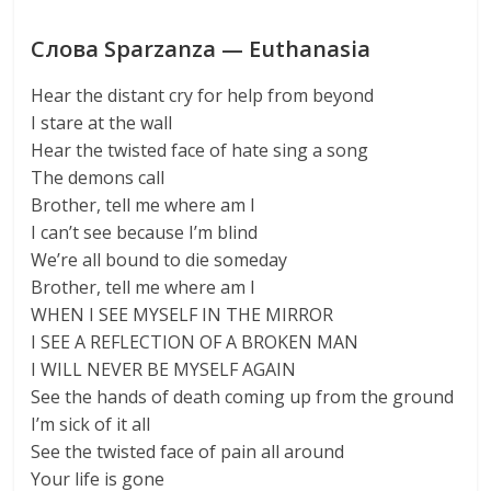
Слова Sparzanza — Euthanasia
Hear the distant cry for help from beyond
I stare at the wall
Hear the twisted face of hate sing a song
The demons call
Brother, tell me where am I
I can’t see because I’m blind
We’re all bound to die someday
Brother, tell me where am I
WHEN I SEE MYSELF IN THE MIRROR
I SEE A REFLECTION OF A BROKEN MAN
I WILL NEVER BE MYSELF AGAIN
See the hands of death coming up from the ground
I’m sick of it all
See the twisted face of pain all around
Your life is gone