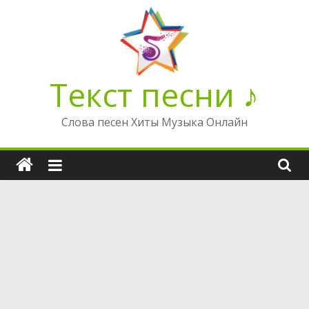
Перейти
к
содержимому
Текст песни ♪
Слова песен Хиты Музыка Онлайн