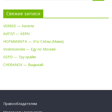
Свежие записи
VERBEE — Качели
АИГЕЛ — KERN
HOFMANNITA — Это Слёзы (Мама)
Voskresenskii — Еду по Москве
GSPD — Тру крайм
CHEBANOV — Выдыхай
Правообладателям