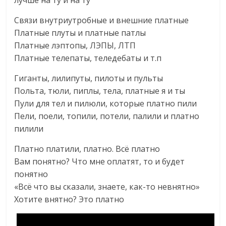
лучше на ту и на ту
Связи внутриутробные и внешние платные
Платные плуты и платные патлы
Платные лэптопы, ЛЭПЫ, ЛТП
Платные телепаты, теледебаты и т.п
Гиганты, лилипуты, пилоты и пульты
Польта, тюли, пиплы, тела, платные я и ты
Пули для тел и пилюли, которые платно пили
Пели, поели, топили, потели, палили и платно
пилили
Платно платили, платно. Всё платно
Вам понятно? Что мне оплатят, то и будет
понятно
«Всё что вы сказали, знаете, как-то невнятно»
Хотите внятно? Это платно