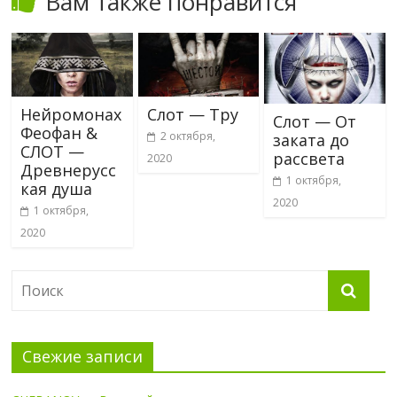
Вам также понравится
Нейромонах
Слот — Тру
Слот — От
Феофан &
2 октября,
заката до
СЛОТ —
рассвета
2020
Древнерусс
1 октября,
кая душа
2020
1 октября,
2020
Свежие записи