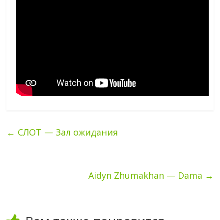
←
СЛОТ — Зал ожидания
Aidyn Zhumakhan — Dama
→