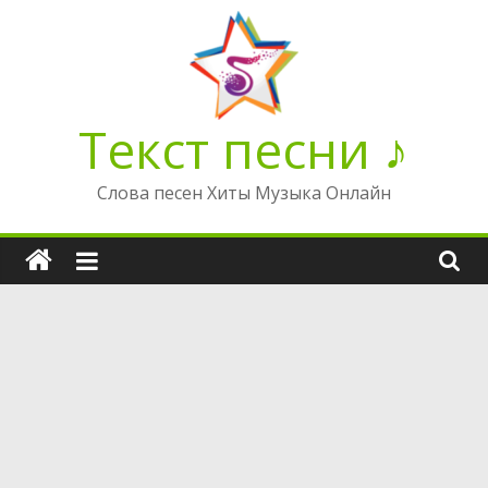
Перейти
к
содержимому
Текст песни ♪
Слова песен Хиты Музыка Онлайн