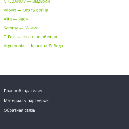
CHEBANOV — Выдыхай
Vdovin — Опять война
Alita — Ядом
Sammy — Мамми
T-Fest — Никто не обещал
Argemonia — Крапива-Лебеда
Правообладателям
Материалы партнеров
Обратная связь