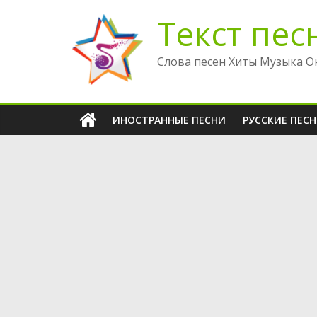
Перейти
Текст пес
к
содержимому
Слова песен Хиты Музыка О
ИНОСТРАННЫЕ ПЕСНИ
РУССКИЕ ПЕС