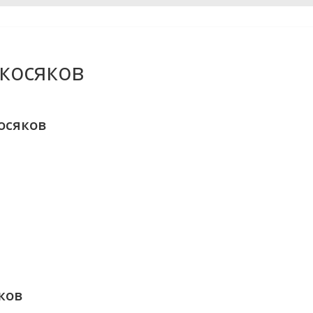
косяков
осяков
ков