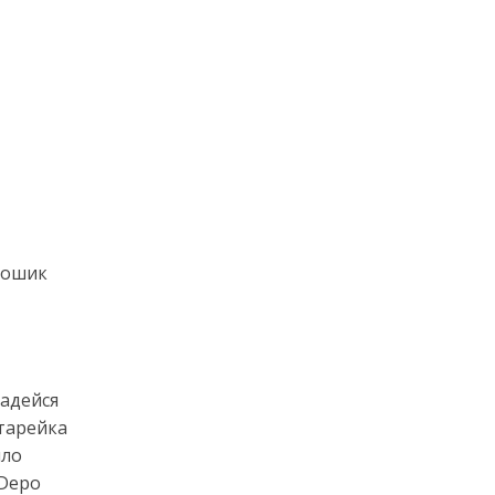
 дошик
надейся
атарейка
пло
 Depo