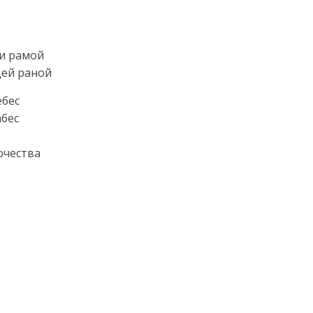
 и рамой
щей раной
ебес
абес
очества