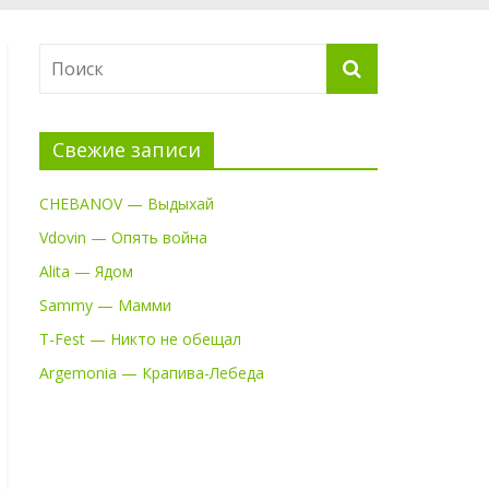
Свежие записи
CHEBANOV — Выдыхай
Vdovin — Опять война
Alita — Ядом
Sammy — Мамми
T-Fest — Никто не обещал
Argemonia — Крапива-Лебеда