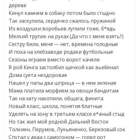
дереве
Кинул камнем в собаку потом было стыдно
Так заскулила, сердечко сжалось пружиной
Из воздушки воробьев лупили тоже, б*ядь
Мелкий трупик на руках (Да что с меня взять?)
Сестру били, меня — нет, времена голодные
И пока на хлебзаводе родаки футбольные
Сезоны играем вместо ворот качели
Я рой Кинга застолбил щечкой как вьебенал
Дома суета нездоровая
Нашел у папы два шприца — в нем зеленая
Мама платила морфием за овощи бандитам
Так на хату накопили, общага, финита
Новый класс, школа, понятия блатные
Уделять на зону в третьем классе е*аный стыд
Но так жил мой родной Дальний Восток
Толкиен, Перумов, Лукьяненко, Березовый сок
Спутал у деда с самогоном — горел рот