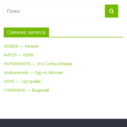
Свежие записи
VERBEE — Качели
АИГЕЛ — KERN
HOFMANNITA — Это Слёзы (Мама)
Voskresenskii — Еду по Москве
GSPD — Тру крайм
CHEBANOV — Выдыхай