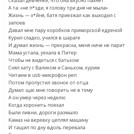
Сказал девченке, что она вкусно пахнет
А та: «не п*зди, я голову три дня не мыла»
Жизнь — х*йня, батя приезжал как выходил с
запоев
Давал мне пару коробков приморской едреной
Курил сладко, учился в шараге
И думал жизнь — прекрасна, меня ниче не парит
Мама устала, уехала в Питер
Чтобы не видеться с батьком
Снял хату с Валиком и Саньком, курим
Читаем в usb-микрофон реп
Потом пропустил звонок от отца
Думал: щас мне говорить не в тему
А он умер через неделю
Когда хоронить поехал
Были ливни, дороги размыло
Камаз на веревку цеплял машину
И тащил по дну вдоль перевала