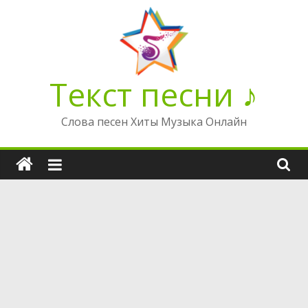
Перейти
к
содержимому
Текст песни ♪
Слова песен Хиты Музыка Онлайн