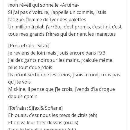
mon réveil qui sonne le «Arténa»
Si j’ai pas d’voiture, j’appelle un commis, j’suis
fatigué, flemme de l’ver des palettes
Un million à plat, j’arrête, c’est promis, c’est fini, c’est
tous mes grands frères qui tiennent les manettes
[Pré-refrain : Sifax]
Je reviens de loin mais j’suis encore dans l’9.3
J’ai des gants noirs sur les mains, j’calcule même
plus tout c’que j’dois
Ils m’ont sectionné les freins, j’suis à fond, crois pas
qu’j’te vois
Miskine, il pense que j’le crois, j’vends d’la drogue
depuis gamin
[Refrain : Sifax & Sofiane]
Eh ouais, c’est nous les mecs de cités (eh)
Et on va leur tirer dessus (ouais)
Tout le bénef’ à recompter (eh)