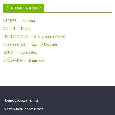
Свежие записи
VERBEE — Качели
АИГЕЛ — KERN
HOFMANNITA — Это Слёзы (Мама)
Voskresenskii — Еду по Москве
GSPD — Тру крайм
CHEBANOV — Выдыхай
Правообладателям
Материалы партнеров