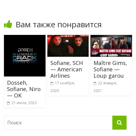
Вам также понравится
Sofiane, SCH
Maître Gims,
— American
Sofiane —
Airlines
Loup garou
Dosseh,
17 ноября,
22 января,
Sofiane, Niro
2020
2021
— OK
21 июля, 2023