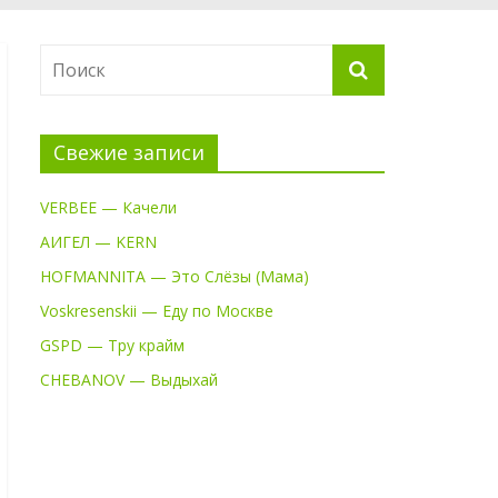
Свежие записи
VERBEE — Качели
АИГЕЛ — KERN
HOFMANNITA — Это Слёзы (Мама)
Voskresenskii — Еду по Москве
GSPD — Тру крайм
CHEBANOV — Выдыхай