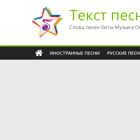
Перейти
Текст пес
к
содержимому
Слова песен Хиты Музыка О
ИНОСТРАННЫЕ ПЕСНИ
РУССКИЕ ПЕС