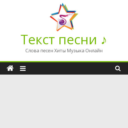
Перейти
к
содержимому
Текст песни ♪
Слова песен Хиты Музыка Онлайн