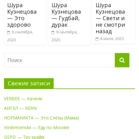
Шура
Шура
Шура
Кузнецова
Кузнецова
Кузнецова
— Это
— Гудбай,
— Свети и
здорово
дурак
не смотри
назад
9 сентября,
9 сентября,
8 июля, 2023
2020
2020
Свежие записи
VERBEE — Качели
АИГЕЛ — KERN
HOFMANNITA — Это Слёзы (Мама)
Voskresenskii — Еду по Москве
GSPD — Тру крайм