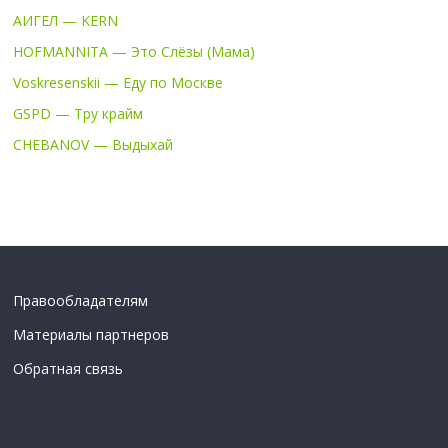
АИГЕЛ — KERN
HOFMANNITA — Это Слёзы (Мама)
Voskresenskii — Еду по Москве
GSPD — Тру крайм
CHEBANOV — Выдыхай
Правообладателям
Материалы партнеров
Обратная связь