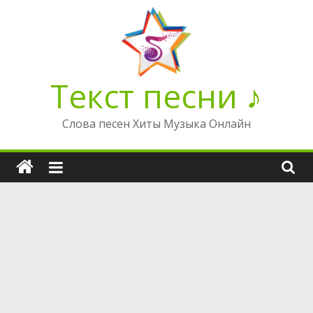
Перейти
к
содержимому
Текст песни ♪
Слова песен Хиты Музыка Онлайн