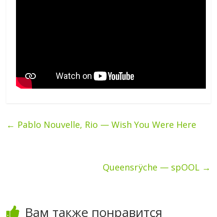
←
Pablo Nouvelle, Rio — Wish You Were Here
Queensrÿche — spOOL
→
Вам также понравится