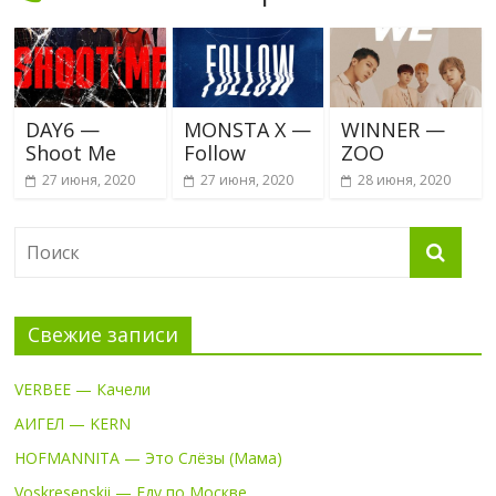
DAY6 —
MONSTA X —
WINNER —
Shoot Me
Follow
ZOO
27 июня, 2020
27 июня, 2020
28 июня, 2020
Свежие записи
VERBEE — Качели
АИГЕЛ — KERN
HOFMANNITA — Это Слёзы (Мама)
Voskresenskii — Еду по Москве