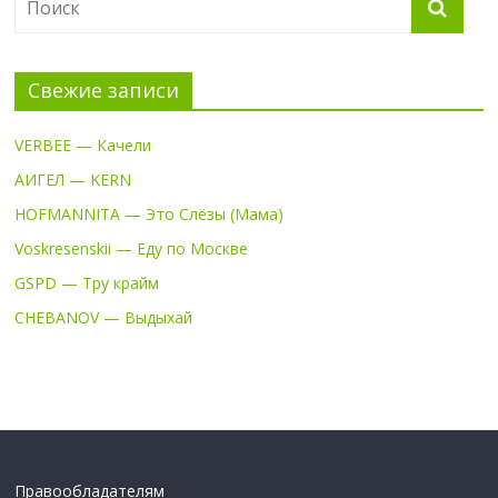
Свежие записи
VERBEE — Качели
АИГЕЛ — KERN
HOFMANNITA — Это Слёзы (Мама)
Voskresenskii — Еду по Москве
GSPD — Тру крайм
CHEBANOV — Выдыхай
Правообладателям