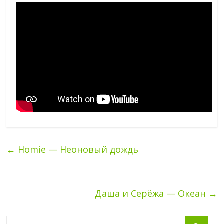
←
Homie — Неоновый дождь
Даша и Серёжа — Океан
→