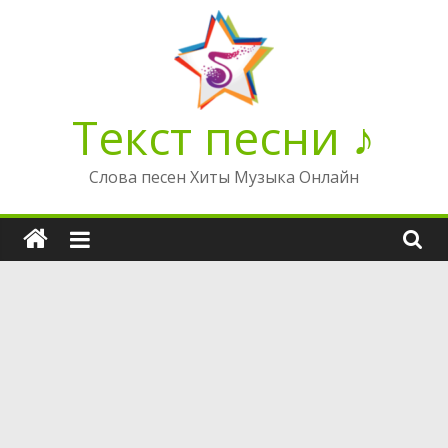
Перейти
к
содержимому
Текст песни ♪
Слова песен Хиты Музыка Онлайн