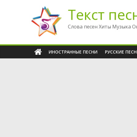
Перейти
Текст пес
к
содержимому
Слова песен Хиты Музыка О
ИНОСТРАННЫЕ ПЕСНИ
РУССКИЕ ПЕС