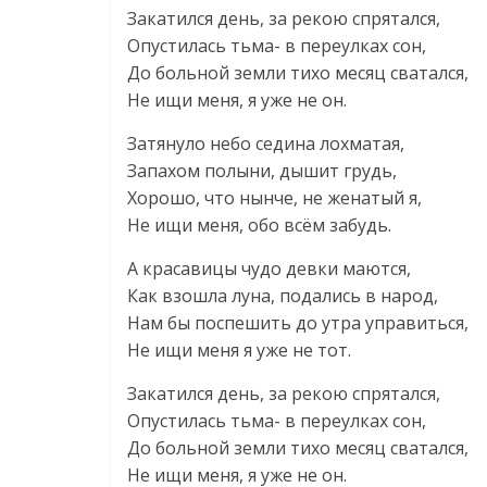
Закатился день, за рекою спрятался,
Опустилась тьма- в переулках сон,
До больной земли тихо месяц сватался,
Не ищи меня, я уже не он.
Затянуло небо седина лохматая,
Запахом полыни, дышит грудь,
Хорошо, что нынче, не женатый я,
Не ищи меня, обо всём забудь.
А красавицы чудо девки маются,
Как взошла луна, подались в народ,
Нам бы поспешить до утра управиться,
Не ищи меня я уже не тот.
Закатился день, за рекою спрятался,
Опустилась тьма- в переулках сон,
До больной земли тихо месяц сватался,
Не ищи меня, я уже не он.