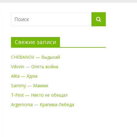
Свежие записи
CHEBANOV — Выдыхай
Vdovin — Опять война
Alita — Ядом
Sammy — Мамми
T-Fest — Никто не обещал
Argemonia — Крапива-Лебеда