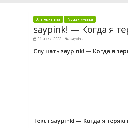
Альтернатива
Русская музыка
saypink! — Когда я т
31 июля, 2023
saypink!
Слушать saypink! — Когда я тер
Текст saypink! — Когда я теряю