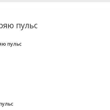
еряю пульс
яю пульс
 пульс