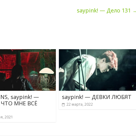
saypink! — Дело 131
NS, saypink! —
saypink! — ДЕВКИ ЛЮБЯТ
 ЧТО МНЕ ВСЁ
22 марта, 2022
я, 2021