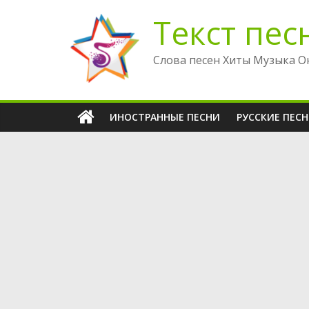
Перейти
Текст пес
к
содержимому
Слова песен Хиты Музыка О
ИНОСТРАННЫЕ ПЕСНИ
РУССКИЕ ПЕС