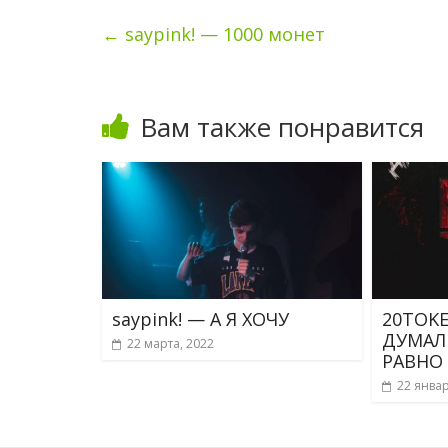
←
saypink! — 1000 монет
Вам также понравится
saypink! — А Я ХОЧУ
20TOKE
ДУМАЛ
22 марта, 2022
РАВНО
22 январ