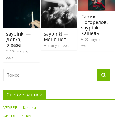
Гарик
Погорелов,
saypink! —
Кашель
saypink! —
saypink! —
Детка,
Меня нет
27 августа,
please
7 августа, 2022
2025
10 октября,
2025
Свежие записи
VERBEE — Качели
АИГЕЛ — KERN