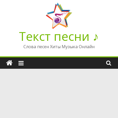
Перейти
к
содержимому
Текст песни ♪
Слова песен Хиты Музыка Онлайн