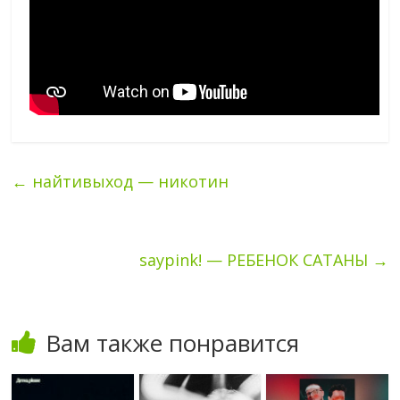
←
найтивыход — никотин
saypink! — РЕБЕНОК САТАНЫ
→
Вам также понравится