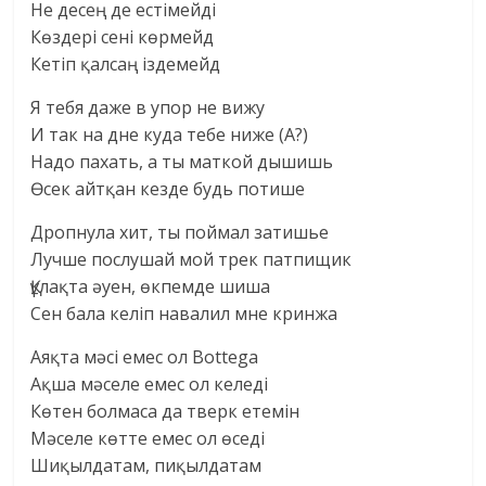
Не десең де естімейді
Көздері сені көрмейд
Кетіп қалсаң іздемейд
Я тебя даже в упор не вижу
И так на дне куда тебе ниже (А?)
Надо пахать, а ты маткой дышишь
Өсек айтқан кезде будь потише
Дропнула хит, ты поймал затишье
Лучше послушай мой трек патпищик
Құлақта әуен, өкпемде шиша
Сен бала келіп навалил мне кринжа
Аяқта мәсі емес ол Bottega
Ақша мәселе емес ол келеді
Көтен болмаса да тверк етемін
Мәселе көтте емес ол өседі
Шиқылдатам, пиқылдатам