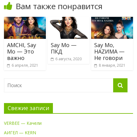
Вам также понравится
AMCHI, Say
Say Mo —
Say Mo,
Mo — Это
ПКД
HАZИМА —
важно
Не говори
6 августа, 2020
6 апреля, 2021
8 января, 2021
Свежие записи
VERBEE — Качели
АИГЕЛ — KERN