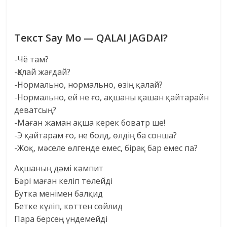
Текст Say Mo — QALAI JAGDAI?
-Чё там?
-Қалай жағдай?
-Нормально, нормально, өзің қалай?
-Нормально, ей не ғо, ақшаны қашан қайтарайн
деватсың?
-Маған жаман ақша керек боватр ше!
-Э қайтарам ғо, не болд, өлдің ба сонша?
-Жоқ, мәселе өлгенде емес, бірақ бар емес па?
Ақшаның дәмі кәмпит
Бәрі маған келіп төлейді
Бутка менімен балқид
Бетке күліп, көттен сөйлид
Пара берсең үндемейді