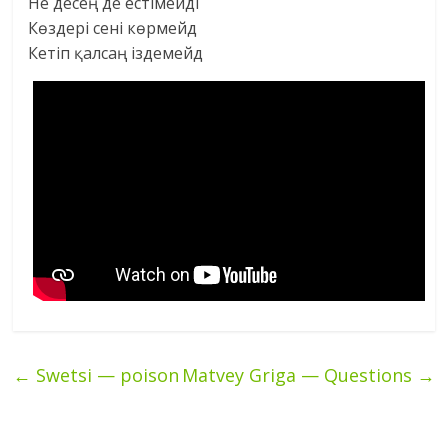
Не десең де естімейді
Көздері сені көрмейд
Кетіп қалсаң іздемейд
←
Swetsi — poison
Matvey Griga — Questions
→