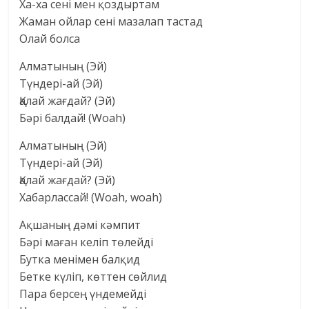
Ха-ха сені мен қоздыртам
Жаман ойлар сені мазалап тастад
Олай болса
Алматының (Эй)
Түндері-ай (Эй)
Қалай жағдай? (Эй)
Бәрі балдай! (Woah)
Алматының (Эй)
Түндері-ай (Эй)
Қалай жағдай? (Эй)
Хабарлассай! (Woah, woah)
Ақшаның дәмі кәмпит
Бәрі маған келіп төлейді
Бутка менімен балқид
Бетке күліп, көттен сөйлид
Пара берсең үндемейді