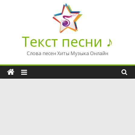
Перейти
к
содержимому
Текст песни ♪
Слова песен Хиты Музыка Онлайн