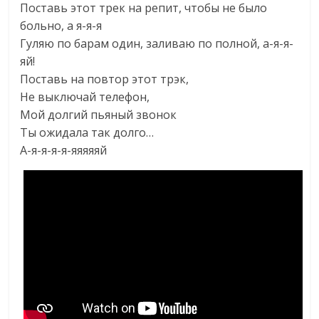
Поставь этот трек на репит, чтобы не было
больно, а я-я-я
Гуляю по барам один, заливаю по полной, а-я-я-
яй!
Поставь на повтор этот трэк,
Не выключай телефон,
Мой долгий пьяный звонок
Ты ожидала так долго…
А-я-я-я-я-яяяяяй