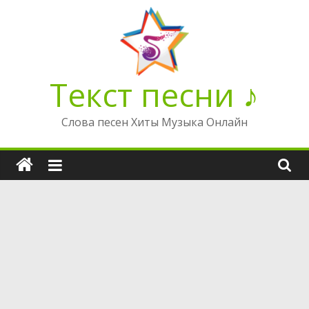
Перейти
к
содержимому
Текст песни ♪
Слова песен Хиты Музыка Онлайн