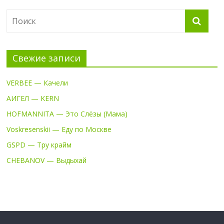
Свежие записи
VERBEE — Качели
АИГЕЛ — KERN
HOFMANNITA — Это Слёзы (Мама)
Voskresenskii — Еду по Москве
GSPD — Тру крайм
CHEBANOV — Выдыхай