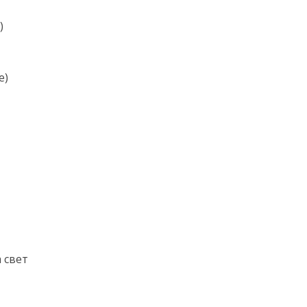
)
е)
 свет