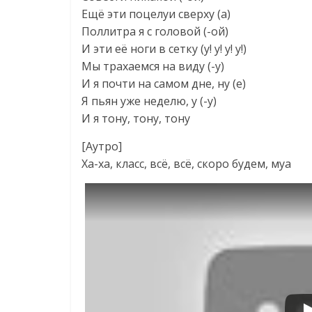
Ещё эти поцелуи сверху (а)
Поллитра я с головой (-ой)
И эти её ноги в сетку (у! у! у! у!)
Мы трахаемся на виду (-у)
И я почти на самом дне, ну (е)
Я пьян уже неделю, у (-у)
И я тону, тону, тону
[Аутро]
Ха-ха, класс, всё, всё, скоро будем, муа