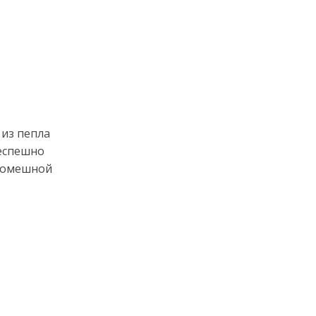
 из пепла
неспешно
кромешной
)