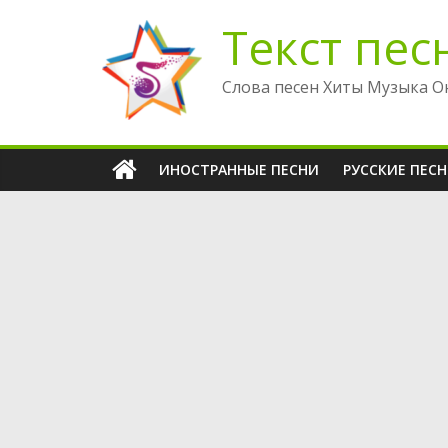
Перейти
Текст пес
к
содержимому
Слова песен Хиты Музыка О
ИНОСТРАННЫЕ ПЕСНИ
РУССКИЕ ПЕС