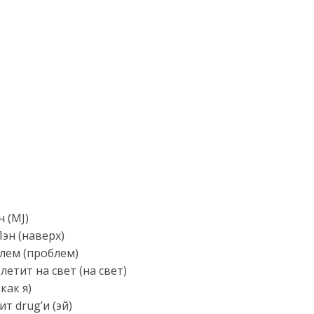
 (MJ)
Пэн (наверх)
блем (проблем)
летит на свет (на свет)
как я)
ит drug’и (эй)