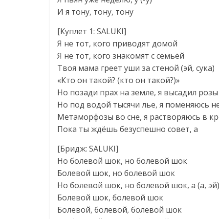
И я тону, тону, тону
[Куплет 1: SALUKI]
Я не тот, кого приводят домой
Я не тот, кого знакомят с семьёй
Твоя мама греет уши за стеной (эй, сука)
«Кто он такой? (кто он такой?)»
Но позади прах на земле, я высадил розы
Но под водой тысячи лье, я поменяюсь 
Метаморфозы во сне, я растворяюсь в 
Пока ты ждёшь безуспешно совет, а
[Бридж: SALUKI]
Но болевой шок, но болевой шок
Болевой шок, но болевой шок
Но болевой шок, но болевой шок, а (а, эй
Болевой шок, болевой шок
Болевой, болевой, болевой шок