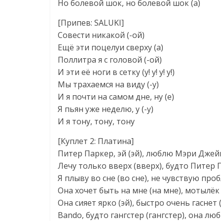
Но болевой шок, но болевой шок (а)
[Припев: SALUKI]
Совести никакой (-ой)
Ещё эти поцелуи сверху (а)
Поллитра я с головой (-ой)
И эти её ноги в сетку (у! у! у! у!)
Мы трахаемся на виду (-у)
И я почти на самом дне, ну (е)
Я пьян уже неделю, у (-у)
И я тону, тону, тону
[Куплет 2: Платина]
Питер Паркер, эй (эй), люблю Мэри Джейн
Лечу только вверх (вверх), будто Питер 
Я плыву во сне (во сне), не чувствую про
Она хочет быть на мне (на мне), мотылёк 
Она сияет ярко (эй), быстро очень гаснет (
Bando, будто гангстер (гангстер), она люб