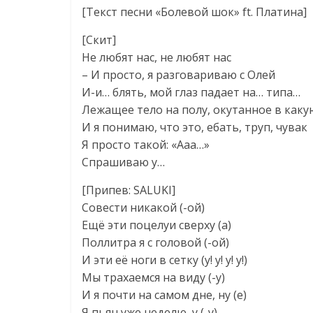
[Текст песни «Болевой шок» ft. Платина]
[Скит]
Не любят нас, не любят нас
– И просто, я разговариваю с Олей
И-и… блять, мой глаз падает на… типа…
Лежащее тело на полу, окутанное в как
И я понимаю, что это, ебать, труп, чувак
Я просто такой: «Ааа…»
Спрашиваю у…
[Припев: SALUKI]
Совести никакой (-ой)
Ещё эти поцелуи сверху (а)
Поллитра я с головой (-ой)
И эти её ноги в сетку (у! у! у! у!)
Мы трахаемся на виду (-у)
И я почти на самом дне, ну (е)
Я пьян уже неделю, у (-у)