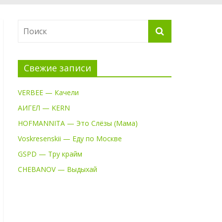
Свежие записи
VERBEE — Качели
АИГЕЛ — KERN
HOFMANNITA — Это Слёзы (Мама)
Voskresenskii — Еду по Москве
GSPD — Тру крайм
CHEBANOV — Выдыхай