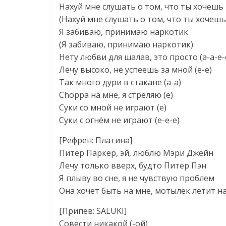
Нахуй мне слушать о том, что ты хочешь
(Нахуй мне слушать о том, что ты хочешь
Я забиваю, принимаю наркотик
(Я забиваю, принимаю наркотик)
Нету любви для шалав, это просто (а-а-е-
Лечу высоко, не успеешь за мной (е-е)
Так много дури в стакане (а-а)
Choppa на мне, я стреляю (е)
Суки со мной не играют (е)
Суки с огнём не играют (е-е-е)
[Рефрен: Платина]
Питер Паркер, эй, люблю Мэри Джейн
Лечу только вверх, будто Питер Пэн
Я плыву во сне, я не чувствую проблем
Она хочет быть на мне, мотылёк летит на
[Припев: SALUKI]
Совести никакой (-ой)