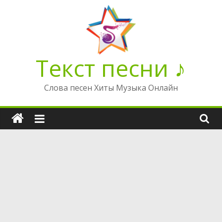
Перейти
к
содержимому
Текст песни ♪
Слова песен Хиты Музыка Онлайн