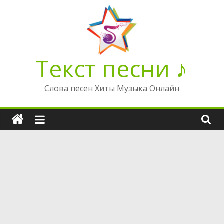
Перейти
к
содержимому
Текст песни ♪
Слова песен Хиты Музыка Онлайн