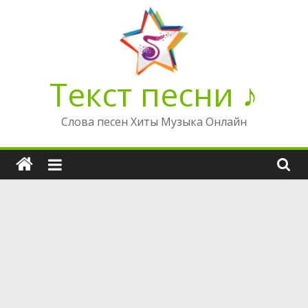
Перейти
к
содержимому
Текст песни ♪
Слова песен Хиты Музыка Онлайн