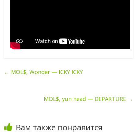
←
MOL$, Wonder — ICKY ICKY
MOL$, yun head — DEPARTURE
→
Вам также понравится