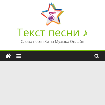
Перейти
к
содержимому
Текст песни ♪
Слова песен Хиты Музыка Онлайн