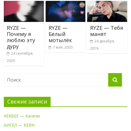
RYZE —
RYZE —
RYZE — Тебя
Почему я
Белый
манят
люблю эту
мотылёк
24 декабря,
дуру
7 мая, 2020
2019
24 сентября,
2020
Свежие записи
VERBEE — Качели
АИГЕЛ — KERN