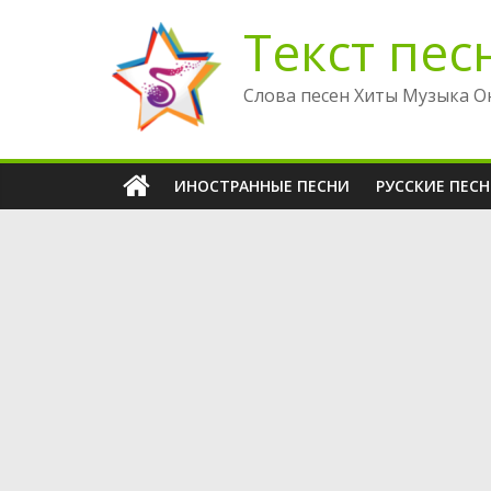
Перейти
Текст пес
к
содержимому
Слова песен Хиты Музыка О
ИНОСТРАННЫЕ ПЕСНИ
РУССКИЕ ПЕС