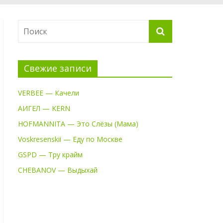
Свежие записи
VERBEE — Качели
АИГЕЛ — KERN
HOFMANNITA — Это Слёзы (Мама)
Voskresenskii — Еду по Москве
GSPD — Тру крайм
CHEBANOV — Выдыхай