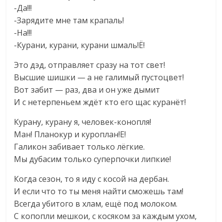
-Да!!!
-Зарядите мне там крапаль!
-На!!!
-Курани, курани, курани шмаль!Ё!
Это дэд, отправляет сразу на тот свет!
Высшие шишки — а не галимый пустоцвет!
Вот забит — раз, два и он уже дымит
И с нетерпеньем ждёт кто его щас куранёт!
Курану, курану я, человек-конопля!
Ман! Планокур и куроплан!Е!
Галикон забивает только лёгкие.
Мы дубасим только суперпочки липкие!
Когда сезон, то я иду с косой на дербан.
И если что то ты меня найти сможешь там!
Всегда убитого в хлам, ещё под молоком.
С копопли мешкои, с косяком за каждым ухом,