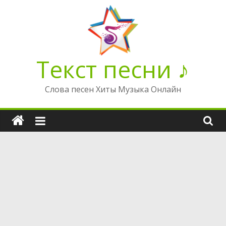
Перейти
к
содержимому
Текст песни ♪
Слова песен Хиты Музыка Онлайн