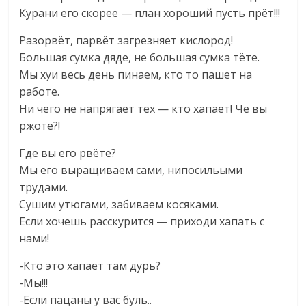
Курани его скорее — план хороший пусть прёт!!!
Разорвёт, парвёт загрезняет кислород!
Большая сумка дяде, не большая сумка тёте.
Мы хуи весь день пинаем, кто то пашет на
работе.
Ни чего не напрягает тех — кто хапает! Чё вы
ржоте?!
Где вы его рвёте?
Мы его выращиваем сами, нипосильыми
трудами.
Сушим утюгами, забиваем косяками.
Если хочешь расскурится — приходи хапать с
нами!
-Кто это хапает там дурь?
-Мы!!!
-Если пацаны у вас буль..