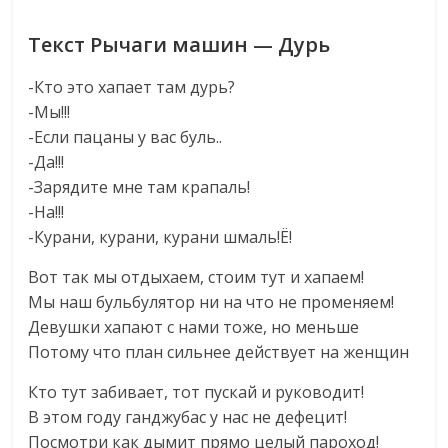
Текст Рычаги машин — Дурь
-Кто это хапает там дурь?
-Мы!!!
-Если пацаны у вас буль..
-Да!!!
-Зарядите мне там крапаль!
-На!!!
-Курани, курани, курани шмаль!Ё!
Вот так мы отдыхаем, стоим тут и хапаем!
Мы наш бульбулятор ни на что не променяем!
Девушки хапают с нами тоже, но меньше
Потому что план сильнее действует на женщин
Кто тут забивает, тот пускай и руководит!
В этом году ганджубас у нас не дефецит!
Посмотри как дымит прямо целый пароход!