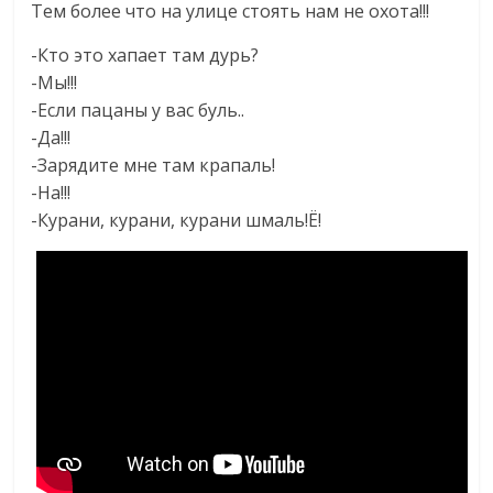
Тем более что на улице стоять нам не охота!!!
-Кто это хапает там дурь?
-Мы!!!
-Если пацаны у вас буль..
-Да!!!
-Зарядите мне там крапаль!
-На!!!
-Курани, курани, курани шмаль!Ё!