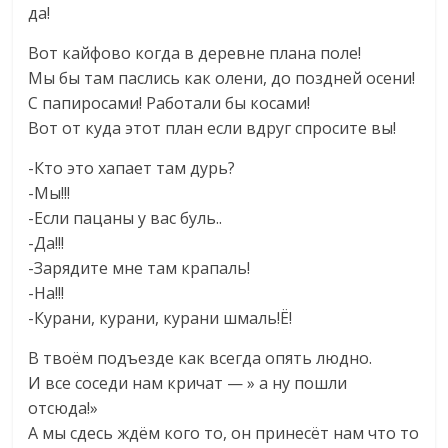
да!
Вот кайфово когда в деревне плана поле!
Мы бы там паслись как олени, до поздней осени!
С папиросами! Работали бы косами!
Вот от куда этот план если вдруг спросите вы!
-Кто это хапает там дурь?
-Мы!!!
-Если пацаны у вас буль..
-Да!!!
-Зарядите мне там крапаль!
-На!!!
-Курани, курани, курани шмаль!Ё!
В твоём подъезде как всегда опять людно.
И все соседи нам кричат — » а ну пошли
отсюда!»
А мы сдесь ждём кого то, он принесёт нам что то