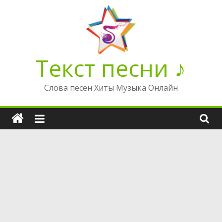
Перейти
к
содержимому
Текст песни ♪
Слова песен Хиты Музыка Онлайн