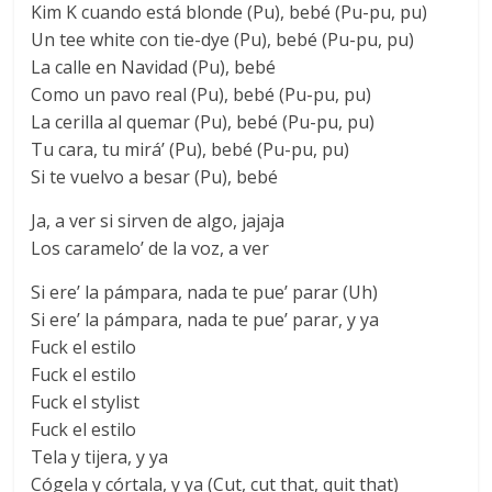
Kim K cuando está blonde (Pu), bebé (Pu-pu, pu)
Un tee white con tie-dye (Pu), bebé (Pu-pu, pu)
La calle en Navidad (Pu), bebé
Como un pavo real (Pu), bebé (Pu-pu, pu)
La cerilla al quemar (Pu), bebé (Pu-pu, pu)
Tu cara, tu mirá’ (Pu), bebé (Pu-pu, pu)
Si te vuelvo a besar (Pu), bebé
Ja, a ver si sirven de algo, jajaja
Los caramelo’ de la voz, a ver
Si ere’ la pámpara, nada te pue’ parar (Uh)
Si ere’ la pámpara, nada te pue’ parar, y ya
Fuck el estilo
Fuck el estilo
Fuck el stylist
Fuck el estilo
Tela y tijera, y ya
Cógela y córtala, y ya (Cut, cut that, quit that)