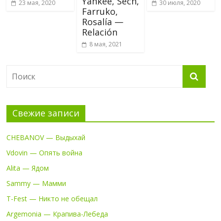
Yankee, Sech,
23 мая, 2020
30 июля, 2020
Farruko,
Rosalía —
Relación
8 мая, 2021
Свежие записи
CHEBANOV — Выдыхай
Vdovin — Опять война
Alita — Ядом
Sammy — Мамми
T-Fest — Никто не обещал
Argemonia — Крапива-Лебеда