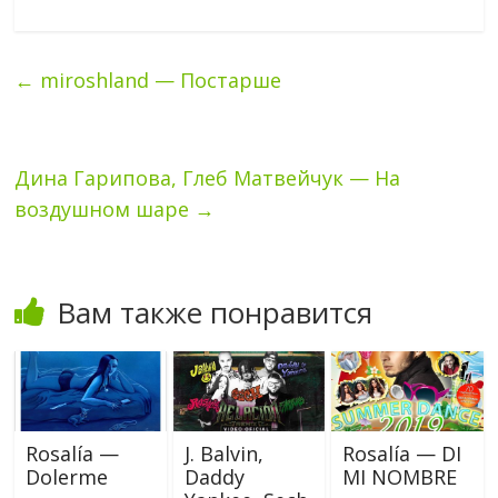
←
miroshland — Постарше
Дина Гарипова, Глеб Матвейчук — На
воздушном шаре
→
Вам также понравится
Rosalía —
J. Balvin,
Rosalía — DI
Dolerme
Daddy
MI NOMBRE