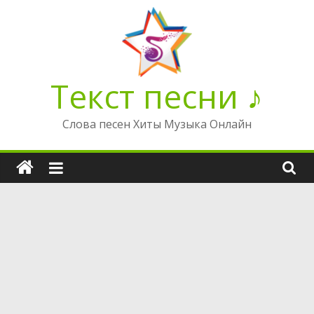
Перейти
к
содержимому
Текст песни ♪
Слова песен Хиты Музыка Онлайн