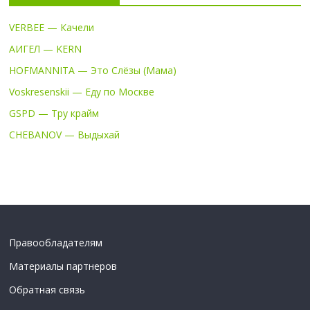
VERBEE — Качели
АИГЕЛ — KERN
HOFMANNITA — Это Слёзы (Мама)
Voskresenskii — Еду по Москве
GSPD — Тру крайм
CHEBANOV — Выдыхай
Правообладателям
Материалы партнеров
Обратная связь