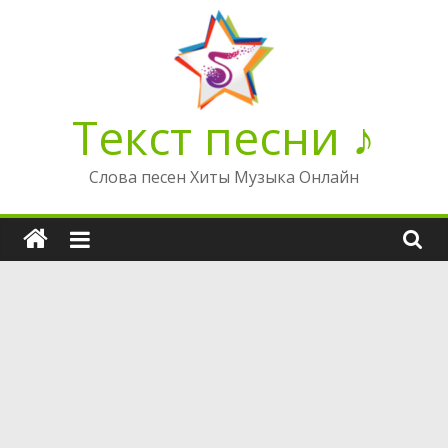
Перейти
к
содержимому
Текст песни ♪
Слова песен Хиты Музыка Онлайн