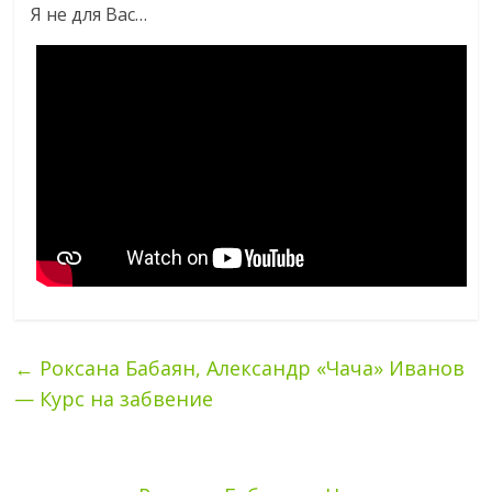
Я не для Вас…
←
Роксана Бабаян, Александр «Чача» Иванов
— Курс на забвение