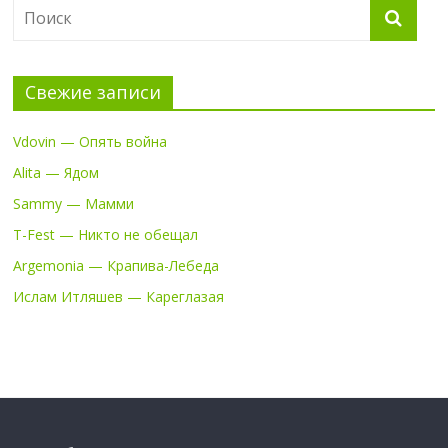
Свежие записи
Vdovin — Опять война
Alita — Ядом
Sammy — Мамми
T-Fest — Никто не обещал
Argemonia — Крапива-Лебеда
Ислам Итляшев — Кареглазая