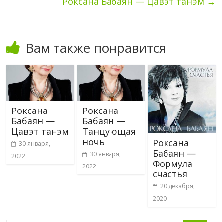
Роксана Бабаян — Цавэт танэм
→
Вам также понравится
Роксана
Роксана
Бабаян —
Бабаян —
Цавэт танэм
Танцующая
ночь
Роксана
30 января,
Бабаян —
30 января,
2022
Формула
2022
счастья
20 декабря,
2020