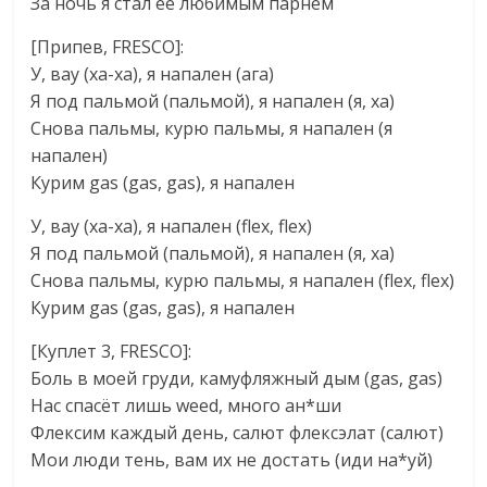
За ночь я стал её любимым парнем
[Припев, FRESCO]:
У, вау (ха-ха), я напален (ага)
Я под пальмой (пальмой), я напален (я, ха)
Снова пальмы, курю пальмы, я напален (я
напален)
Курим gas (gas, gas), я напален
У, вау (ха-ха), я напален (flex, flex)
Я под пальмой (пальмой), я напален (я, ха)
Снова пальмы, курю пальмы, я напален (flex, flex)
Курим gas (gas, gas), я напален
[Куплет 3, FRESCO]:
Боль в моей груди, камуфляжный дым (gas, gas)
Нас спасёт лишь weed, много ан*ши
Флексим каждый день, салют флексэлат (салют)
Мои люди тень, вам их не достать (иди на*уй)