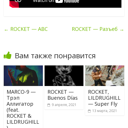
←
ROCKET — ABC
ROCKET — Разъеб
→
Вам также понравится
MARCO-9 —
ROCKET —
ROCKET,
Трэп
Buenos Días
LILDRUGHILL
Аллигатор
— Super Fly
9 апреля, 2021
(feat.
13 марта, 2021
ROCKET &
LILDRUGHILL
)