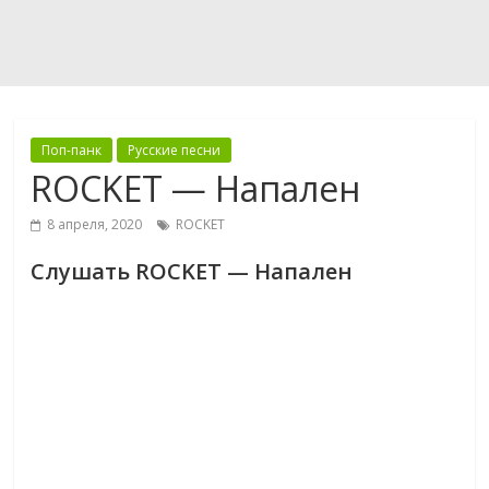
Поп-панк
Русские песни
ROCKET — Напален
8 апреля, 2020
ROCKET
Слушать ROCKET — Напален