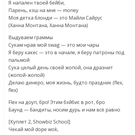
Я напален твоей бейби,
Парень, кэш на мне — money
Моя детка блонди — это Майли Сайрус
(Ханна Монтана, Ханна Монтана)
Выдуваем граммы
Сукам нрав мой swag — это мои чары
Я беру какес — это в начале, я беру патроны под
пальмой
Сука целый день своей жопой, она дразнит
(жопой-жопой)
Делаю динеро, моя жизнь, будто праздник (flex,
flex)
Flex на доуп, бро! Этим бэйбис в рот, бро
Баунд — бандиты, носим дурь и нам всё равно
[Куплет 2, Showbiz School]:
Чекай мой dope wok,