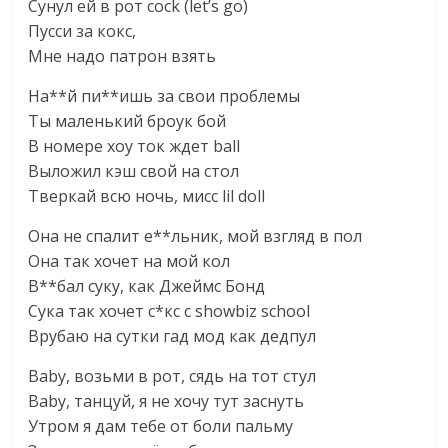
Сунул ей в рот cock (let’s go)
Пусси за кокс,
Мне надо патрон взять
На**й пи**ишь за свои проблемы
Ты маленький броук бой
В номере хоу ток ждет ball
Выложил кэш свой на стол
Тверкай всю ночь, мисс lil doll
Она не спалит е**льник, мой взгляд в пол
Она так хочет на мой кол
В**бал суку, как Джеймс Бонд
Сука так хочет с*кс с showbiz school
Врубаю на сутки гад мод как дедпул
Baby, возьми в рот, сядь на тот стул
Baby, танцуй, я не хочу тут заснуть
Утром я дам тебе от боли пальму