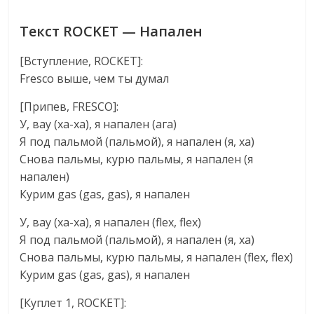
Текст ROCKET — Напален
[Вступление, ROCKET]:
Fresco выше, чем ты думал
[Припев, FRESCO]:
У, вау (ха-ха), я напален (ага)
Я под пальмой (пальмой), я напален (я, ха)
Снова пальмы, курю пальмы, я напален (я
напален)
Курим gas (gas, gas), я напален
У, вау (ха-ха), я напален (flex, flex)
Я под пальмой (пальмой), я напален (я, ха)
Снова пальмы, курю пальмы, я напален (flex, flex)
Курим gas (gas, gas), я напален
[Куплет 1, ROCKET]: