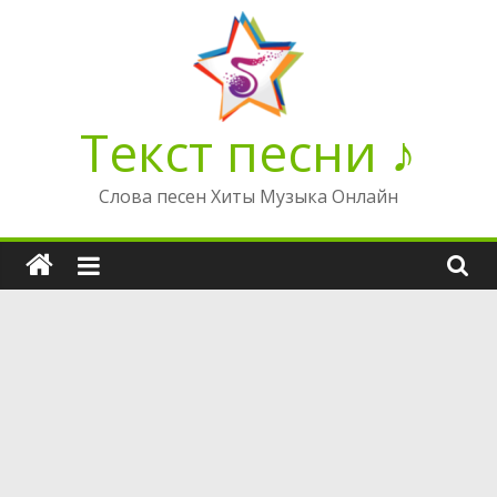
Перейти
к
содержимому
Текст песни ♪
Слова песен Хиты Музыка Онлайн