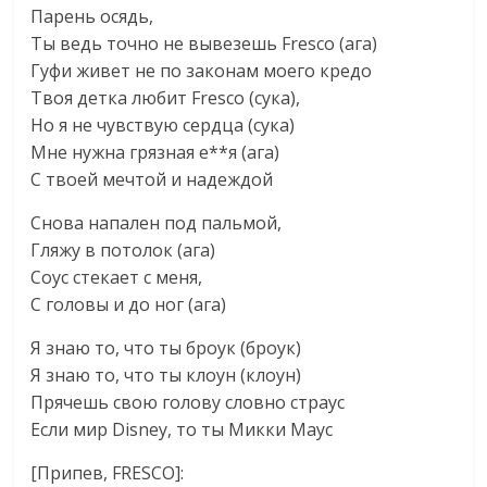
Парень осядь,
Ты ведь точно не вывезешь Fresco (ага)
Гуфи живет не по законам моего кредо
Твоя детка любит Fresco (сука),
Но я не чувствую сердца (сука)
Мне нужна грязная е**я (ага)
С твоей мечтой и надеждой
Снова напален под пальмой,
Гляжу в потолок (ага)
Соус стекает с меня,
С головы и до ног (ага)
Я знаю то, что ты броук (броук)
Я знаю то, что ты клоун (клоун)
Прячешь свою голову словно страус
Если мир Disney, то ты Микки Маус
[Припев, FRESCO]: