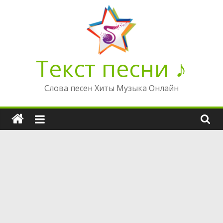
Перейти
к
содержимому
Текст песни ♪
Слова песен Хиты Музыка Онлайн