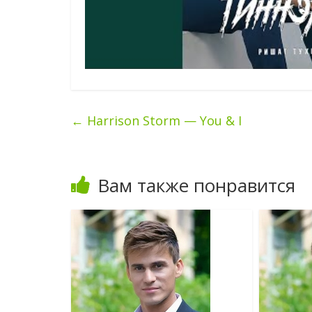
←
Harrison Storm — You & I
Вам также понравится