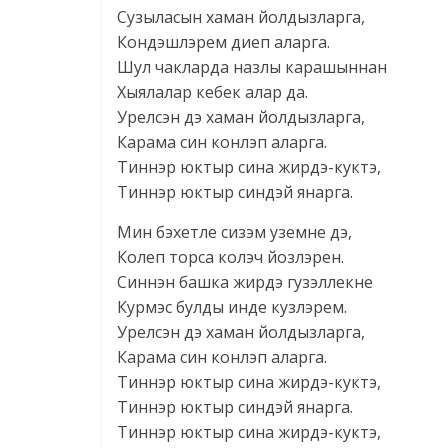
Сузыласын хаман йолдызларга,
Кондэшлэрем диеп аларга.
Шул чакларда назлы карашыннан
Хыялалар кебек алар да.
Урелсэн дэ хаман йолдызларга,
Карама син конлэп аларга.
Тиннэр юктыр сина жирдэ-куктэ,
Тиннэр юктыр синдэй янарга.
Мин бэхетле сизэм уземне дэ,
Колеп торса колэч йозлэрен.
Синнэн башка жирдэ гузэллекне
Курмэс булды инде кузлэрем.
Урелсэн дэ хаман йолдызларга,
Карама син конлэп аларга.
Тиннэр юктыр сина жирдэ-куктэ,
Тиннэр юктыр синдэй янарга.
Тиннэр юктыр сина жирдэ-куктэ,