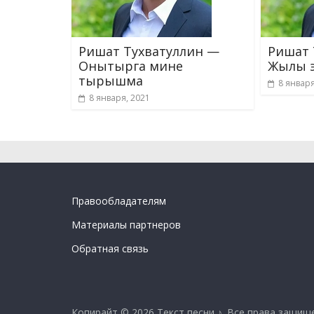
Ришат Тухватуллин —
Ришат 
Онытырга мине
Жылы э
тырышма
8 января
8 января, 2021
Правообладателям
Материалы партнеров
Обратная связь
Копирайт © 2026
Текст песни ♪
. Все права защищ