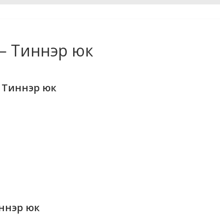
— Тиннэр юк
 Тиннэр юк
ннэр юк