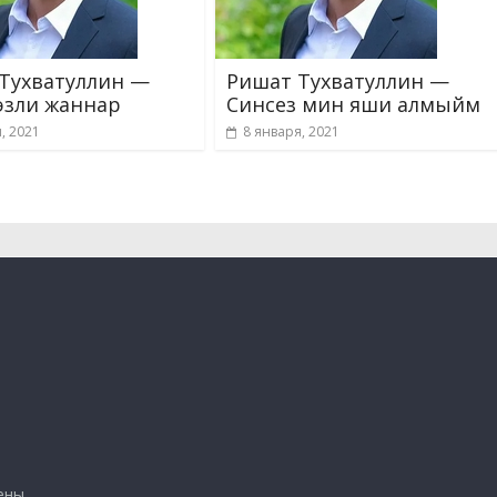
Тухватуллин —
Ришат Тухватуллин —
зли жаннар
Синсез мин яши алмыйм
, 2021
8 января, 2021
ены.