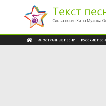
Перейти
Текст пес
к
содержимому
Слова песен Хиты Музыка О
ИНОСТРАННЫЕ ПЕСНИ
РУССКИЕ ПЕС