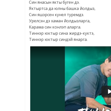
Син янасын якты буген дэ.
Яктыртса да юлны башка йолдыз,
Син яшэрсен кунел туремдэ.
Урелсэн дэ хаман йолдызларга,
Карама син конлэп аларга.
Тиннэр юктыр сина жирдэ-куктэ,
Тиннэр юктыр синдэй янарга.