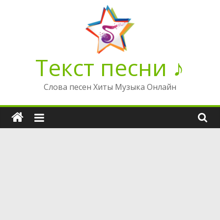
Перейти
к
содержимому
Текст песни ♪
Слова песен Хиты Музыка Онлайн