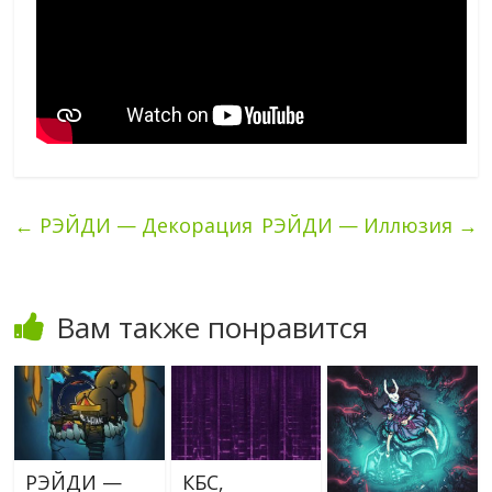
←
РЭЙДИ — Декорация
РЭЙДИ — Иллюзия
→
Вам также понравится
РЭЙДИ —
КБС,