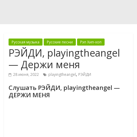
Русская музыка
Русские песни
Рэп Хип-хоп
РЭЙДИ, playingtheangel
— Держи меня
,
28 июня, 2022
playingtheangel
РЭЙДИ
Слушать РЭЙДИ, playingtheangel —
ДЕРЖИ МЕНЯ