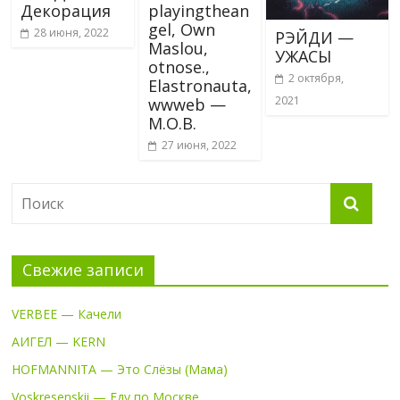
Декорация
playingthean
gel, Own
28 июня, 2022
РЭЙДИ —
Maslou,
УЖАСЫ
otnose.,
2 октября,
Elastronauta,
2021
wwweb —
M.O.B.
27 июня, 2022
Свежие записи
VERBEE — Качели
АИГЕЛ — KERN
HOFMANNITA — Это Слёзы (Мама)
Voskresenskii — Еду по Москве