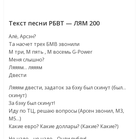
Текст песни РБВТ — ЛЯМ 200
Алё, Арсэн?
Та насчет трех БМВ звонили
M три, M пять , M восемь G-Power
Меня слышно?
Ляяям… ляяям
Двести
Ляяям двести, задаток за бэху был скинут (был…
скинут)
За бэху был скинут!
Иду по ТЦ, решаю вопросы (Арсен звонил, M3,
M5…)
Какие евро? Какие доллары? (Какие? Какие?)
Не надо… не надо… Онли рубли!