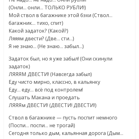
(Онли… онли… ТОЛЬКО РУБЛИ!)
Мой ствол в багажнике этой бэхи (Ствол…
багажник… тихо, спит)
Какой задаток? (Какой?)
Ляяям двести? (Две… сти…)
Я не знаю… (Не знаю… забыл…)
Задаток был, но я уже забыл! (Они скинули
задаток)
ЛЯЯЯМ ДВЕСТИ! (Навсегда забыл)
Еду чисто мирно, классно, в кальянку
Еду… еду… всё под контролем!
Слушать Макана и проедать
ЛЯЯЯм ДВЕСТИ! (ДВЕСТИ! ДВЕСТИ!)
Ствол в багажнике — пусть поспит немного
(Поспи… поспи… не трогай)
Сегодня только дым, кальянная дорога (Дым…