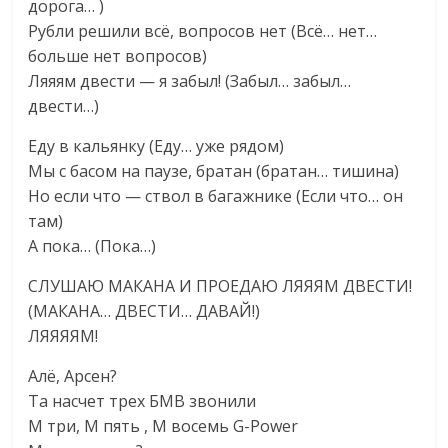
дорога… )
Рубли решили всё, вопросов нет (Всё… нет…
больше нет вопросов)
Ляяям двести — я забыл! (Забыл… забыл…
двести…)
Еду в кальянку (Еду… уже рядом)
Мы с басом на паузе, братан (братан… тишина)
Но если что — ствол в багажнике (Если что… он
там)
А пока… (Пока…)
СЛУШАЮ МАКАНА И ПРОЕДАЮ ЛЯЯЯМ ДВЕСТИ!
(МАКАНА… ДВЕСТИ… ДАВАЙ!)
ЛЯЯЯЯМ!
Алё, Арсен?
Та насчет трех БМВ звонили
M три, M пять , M восемь G-Power