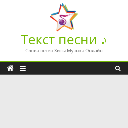
Перейти
к
содержимому
Текст песни ♪
Слова песен Хиты Музыка Онлайн