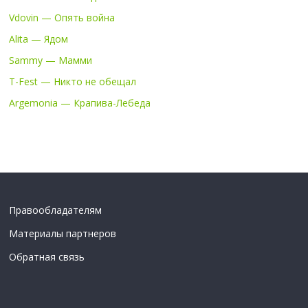
Vdovin — Опять война
Alita — Ядом
Sammy — Мамми
T-Fest — Никто не обещал
Argemonia — Крапива-Лебеда
Правообладателям
Материалы партнеров
Обратная связь