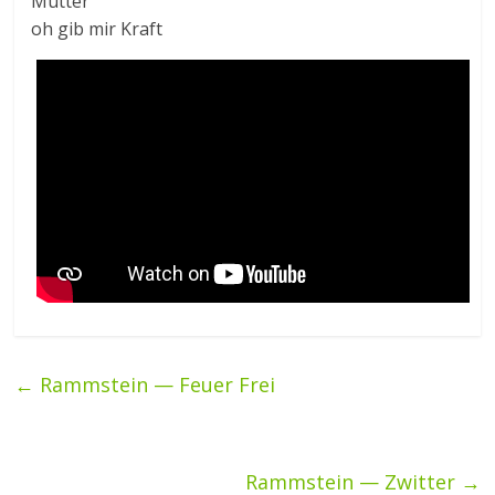
Mutter
oh gib mir Kraft
←
Rammstein — Feuer Frei
Rammstein — Zwitter
→