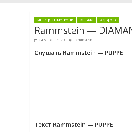
Иностранные песни
Металл
Хард-рок
Rammstein — DIAMA
14 марта, 2020
Rammstein
Слушать Rammstein — PUPPE
Текст Rammstein — PUPPE