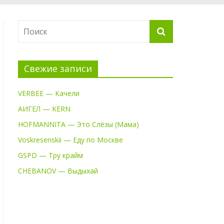
Свежие записи
VERBEE — Качели
АИГЕЛ — KERN
HOFMANNITA — Это Слёзы (Мама)
Voskresenskii — Еду по Москве
GSPD — Тру крайм
CHEBANOV — Выдыхай