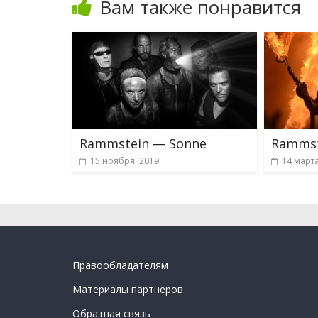
Вам также понравится
Rammstein — Sonne
Rammst
15 ноября, 2019
14 марта
Правообладателям
Материалы партнеров
Обратная связь