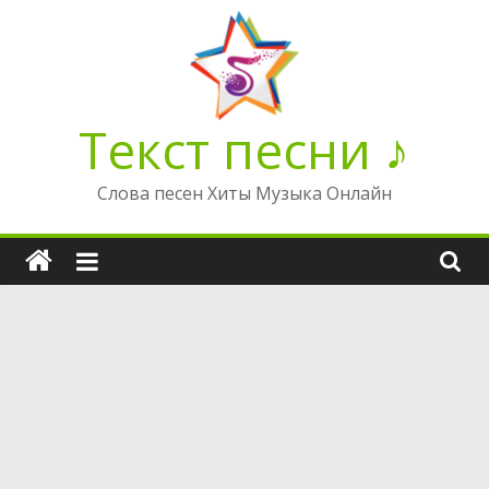
Перейти
к
содержимому
Текст песни ♪
Слова песен Хиты Музыка Онлайн