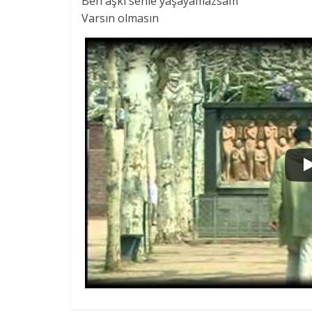
Ben aşkı senle yaşayamazsam
Varsın olmasın