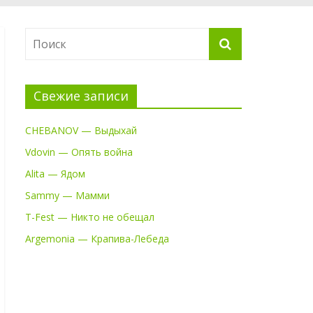
Свежие записи
CHEBANOV — Выдыхай
Vdovin — Опять война
Alita — Ядом
Sammy — Мамми
T-Fest — Никто не обещал
Argemonia — Крапива-Лебеда