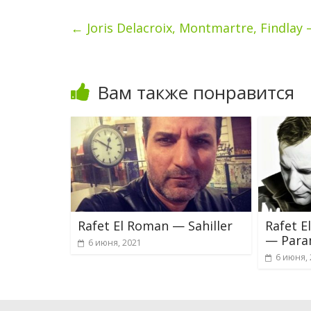
←
Joris Delacroix, Montmartre, Findlay
Вам также понравится
Rafet El Roman — Sahiller
Rafet E
— Para
6 июня, 2021
6 июня,