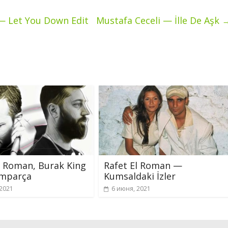
 — Let You Down Edit
Mustafa Ceceli — İlle De Aşk
l Roman, Burak King
Rafet El Roman —
mparça
Kumsaldaki İzler
 2021
6 июня, 2021