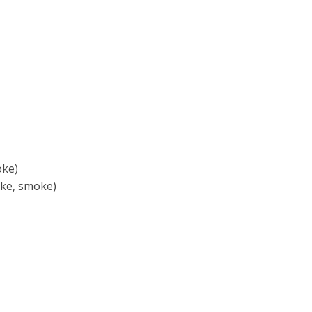
oke)
oke, smoke)