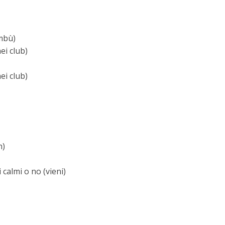
mbù)
ei club)
ei club)
h)
 calmi o no (vieni)