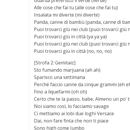
Guarda preferisco il verde (verde)
Alle cose che fai tu (alle cose che fai tu)
Insalata mi diverte (mi diverte)
Panda, canne di bambù (panda, canne di ba
Puoi trovarci giù nei club (puoi trovarci giù n
Puoi trovarci giù in città (ya ya ya)
Puoi trovarci giù nei club (puoi trovarci giù n
Puoi trovarci giù in città (no, no, no)
[Strofa 2: Gemitaiz]
Sto fumando marjuana (ah ah)
Sparisco una settimana
Perché faccio canne da cinque grammi (eh e
Fino a liquefarmi (oh oh)
Certo che te la passo, babe, Almeno un po’ ti
Noi siamo così, lo facciamo savage
Ci mettiamo ai lobi due loghi Versace
Dai, non fare finta che non ti piace
Sono high come Jumbo