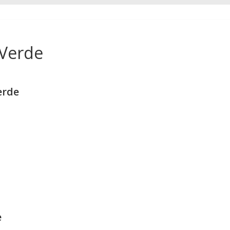
 Verde
erde
e