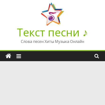
Перейти
к
содержимому
Текст песни ♪
Слова песен Хиты Музыка Онлайн