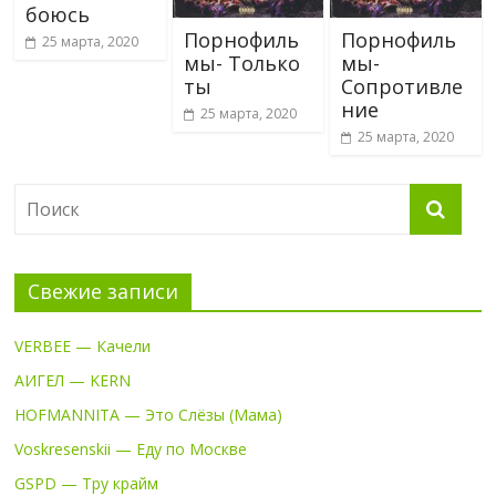
боюсь
Порнофиль
Порнофиль
25 марта, 2020
мы- Только
мы-
ты
Сопротивле
ние
25 марта, 2020
25 марта, 2020
Свежие записи
VERBEE — Качели
АИГЕЛ — KERN
HOFMANNITA — Это Слёзы (Мама)
Voskresenskii — Еду по Москве
GSPD — Тру крайм