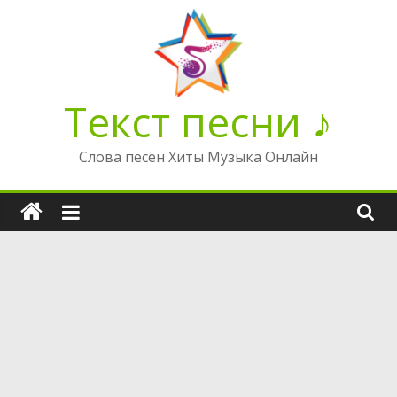
Перейти
к
содержимому
Текст песни ♪
Слова песен Хиты Музыка Онлайн