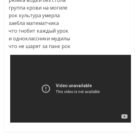
рюмка водки без стола
группа крови на могиле
рок культура умерла
заебла математчика
что гнобит каждый урок
и одноклассники мудилы
что не шарят за панк рок