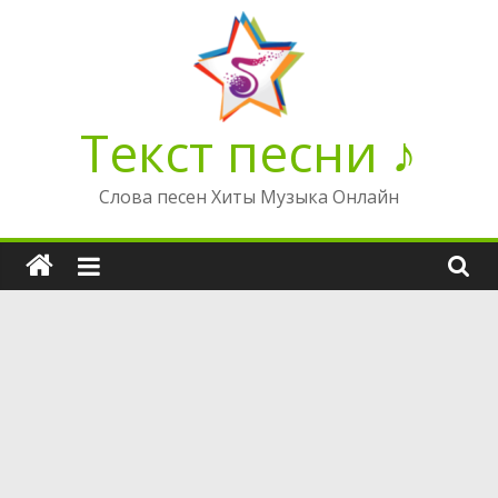
Перейти
к
содержимому
Текст песни ♪
Слова песен Хиты Музыка Онлайн