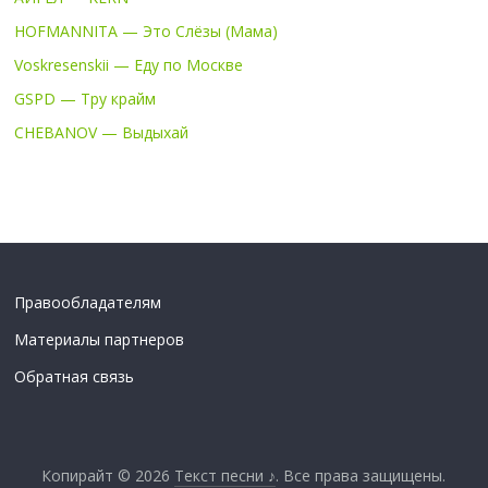
HOFMANNITA — Это Слёзы (Мама)
Voskresenskii — Еду по Москве
GSPD — Тру крайм
CHEBANOV — Выдыхай
Правообладателям
Материалы партнеров
Обратная связь
Копирайт © 2026
Текст песни ♪
. Все права защищены.