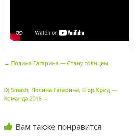
←
Полина Гагарина — Стану солнцем
Dj Smash, Полина Гагарина, Егор Крид —
Команда 2018
→
Вам также понравится