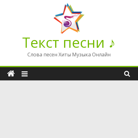
Перейти
к
содержимому
Текст песни ♪
Слова песен Хиты Музыка Онлайн