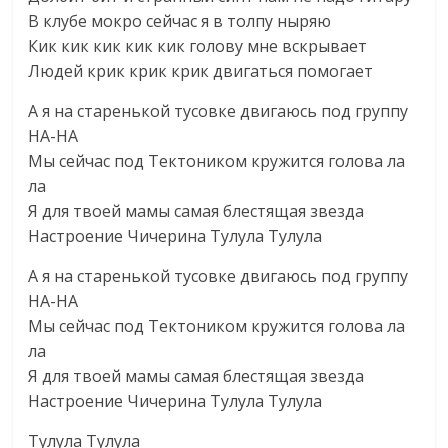
В клубе мокро сейчас я в толпу ныряю
Кик кик кик кик кик голову мне вскрывает
Людей крик крик крик двигаться помогает
А я на старенькой тусовке двигаюсь под группу
НА-НА
Мы сейчас под Тектоником кружится голова ла
ла
Я для твоей мамы самая блестящая звезда
Настроение Чичерина Тулула Тулула
А я на старенькой тусовке двигаюсь под группу
НА-НА
Мы сейчас под Тектоником кружится голова ла
ла
Я для твоей мамы самая блестящая звезда
Настроение Чичерина Тулула Тулула
Тулула Тулула