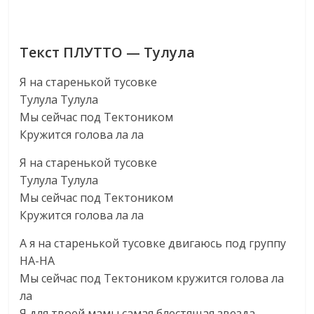
Текст ПЛУТТО — Тулула
Я на старенькой тусовке
Тулула Тулула
Мы сейчас под Тектоником
Кружится голова ла ла
Я на старенькой тусовке
Тулула Тулула
Мы сейчас под Тектоником
Кружится голова ла ла
А я на старенькой тусовке двигаюсь под группу
НА-НА
Мы сейчас под Тектоником кружится голова ла
ла
Я для твоей мамы самая блестящая звезда