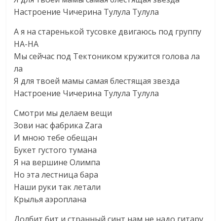
Настроение Чичерина Тулула Тулула
А я на старенькой тусовке двигаюсь под группу
НА-НА
Мы сейчас под Тектоником кружится голова ла
ла
Я для твоей мамы самая блестящая звезда
Настроение Чичерина Тулула Тулула
Смотри мы делаем вещи
Зови нас фабрика Zara
И мною тебе обещан
Букет густого тумана
Я на вершине Олимпа
Но эта лестница бара
Наши руки так летали
Крылья аэроплана
Долбит бит и странный синт нам не надо гитару