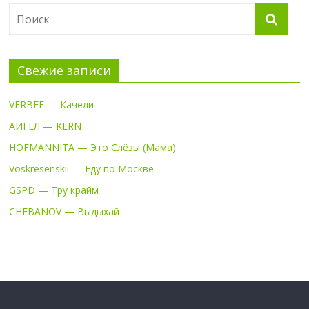
Свежие записи
VERBEE — Качели
АИГЕЛ — KERN
HOFMANNITA — Это Слёзы (Мама)
Voskresenskii — Еду по Москве
GSPD — Тру крайм
CHEBANOV — Выдыхай