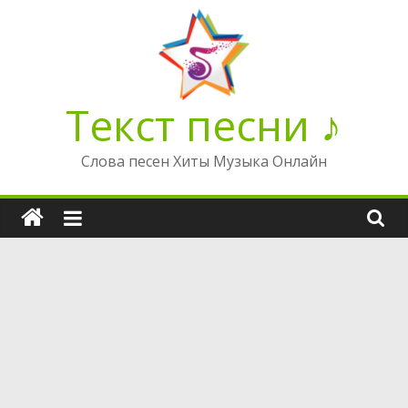
Перейти
к
содержимому
Текст песни ♪
Слова песен Хиты Музыка Онлайн