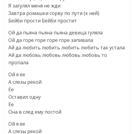
Я загулял меня не жди
Завтра ромашки сорву по пути (к ней)
Бейби прости Бейби простит
Ой да пьяна пьяна пьяна девица гуляла
Ой да горе горе горе горе запивала
Ай да любить любить любить любить так устала
Ай да любовь любовь любовь любовь то
пропала
Ой я ее
А слезы рекой
Ее
Оставил одну
Ее
Она в след ему постой
Ой я ее
А слезы рекой