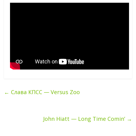
←
Слава КПСС — Versus Zoo
John Hiatt — Long Time Comin’
→