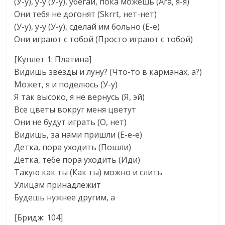
(У-у), у-у (У-у), убегай, пока можешь (Ага, я-я)
Они тебя не догонят (Skrrt, нет-нет)
(У-у), у-у (У-у), сделай им больно (Е-е)
Они играют с тобой (Просто играют с тобой)
[Куплет 1: Платина]
Видишь звёзды и луну? (Что-то в карманах, а?)
Может, я и поделюсь (У-у)
Я так высоко, я не вернусь (Я, эй)
Все цветы вокруг меня цветут
Они не будут играть (О, нет)
Видишь, за нами пришли (Е-е-е)
Детка, пора уходить (Пошли)
Детка, тебе пора уходить (Иди)
Такую как ты (Как ты) можно и слить
Улицам принадлежит
Будешь нужнее другим, а
[Бридж: 104]