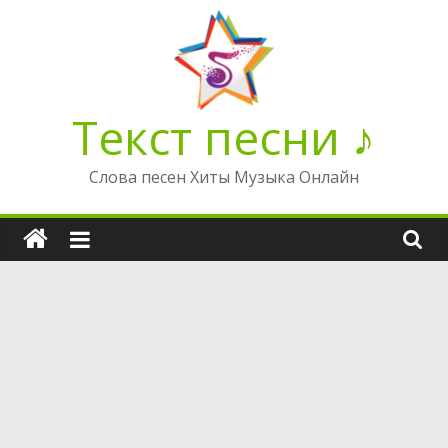
Перейти
к
содержимому
Текст песни ♪
Слова песен Хиты Музыка Онлайн