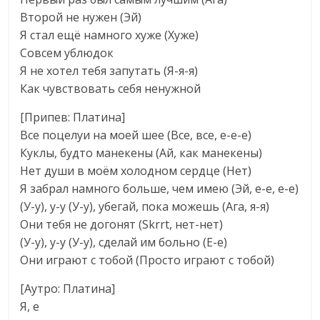
Второй не нужен (Эй)
Я стал ещё намного хуже (Хуже)
Совсем ублюдок
Я не хотел тебя запутать (Я-я-я)
Как чувствовать себя ненужной
[Припев: Платина]
Все поцелуи на моей шее (Все, все, е-е-е)
Куклы, будто манекены (Ай, как манекены)
Нет души в моём холодном сердце (Нет)
Я забрал намного больше, чем имею (Эй, е-е, е-е)
(У-у), у-у (У-у), убегай, пока можешь (Ага, я-я)
Они тебя не догонят (Skrrt, нет-нет)
(У-у), у-у (У-у), сделай им больно (Е-е)
Они играют с тобой (Просто играют с тобой)
[Аутро: Платина]
Я, е