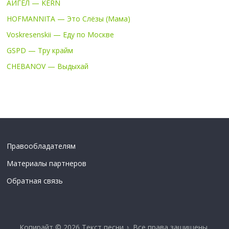
АИГЕЛ — KERN
HOFMANNITA — Это Слёзы (Мама)
Voskresenskii — Еду по Москве
GSPD — Тру крайм
CHEBANOV — Выдыхай
Правообладателям
Материалы партнеров
Обратная связь
Копирайт © 2026
Текст песни ♪
. Все права защищены.