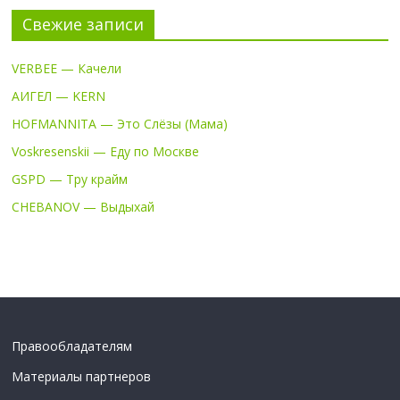
Свежие записи
VERBEE — Качели
АИГЕЛ — KERN
HOFMANNITA — Это Слёзы (Мама)
Voskresenskii — Еду по Москве
GSPD — Тру крайм
CHEBANOV — Выдыхай
Правообладателям
Материалы партнеров