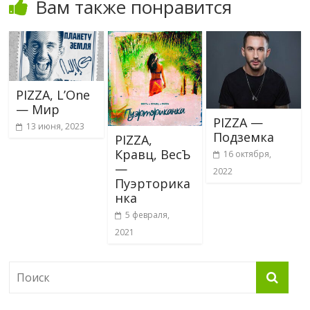
Вам также понравится
PIZZA, L’One
— Мир
PIZZA —
13 июня, 2023
Подземка
PIZZA,
Кравц, ВесЪ
16 октября,
—
2022
Пуэрторика
нка
5 февраля,
2021