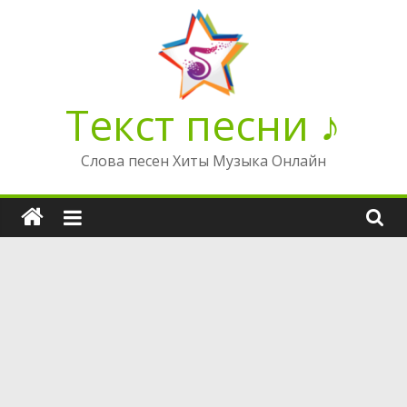
Перейти
к
содержимому
Текст песни ♪
Слова песен Хиты Музыка Онлайн