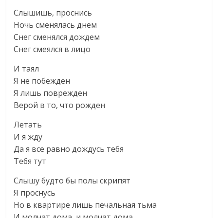
Слышишь, проснись
Ночь сменялась днем
Снег сменялся дождем
Снег смеялся в лицо
И таял
Я не побежден
Я лишь поврежден
Верой в то, что рожден
Летать
И я жду
Да я все равно дождусь тебя
Тебя тут
Слышу будто бы полы скрипят
Я проснусь
Но в квартире лишь печальная тьма
И молчат дома, и молчат дома