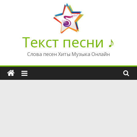
Перейти
к
содержимому
Текст песни ♪
Слова песен Хиты Музыка Онлайн