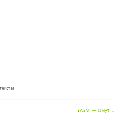
текста)
YASMI — Омут