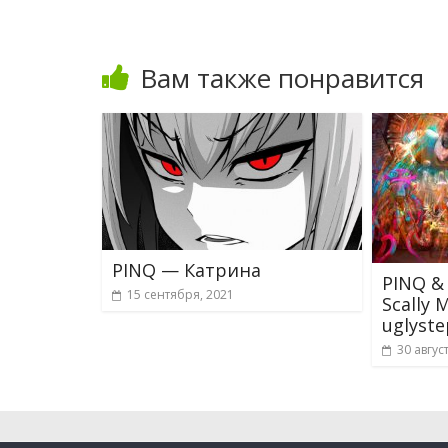
Вам также понравится
PINQ — Катрина
PINQ &
15 сентября, 2021
Scally 
uglyst
30 авгус