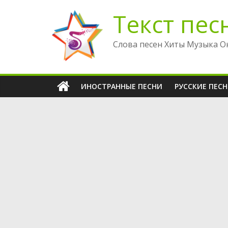
Перейти
Текст пес
к
содержимому
Слова песен Хиты Музыка О
ИНОСТРАННЫЕ ПЕСНИ
РУССКИЕ ПЕС