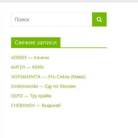
Свежие записи
VERBEE — Качели
АИГЕЛ — KERN
HOFMANNITA — Это Слёзы (Мама)
Voskresenskii — Еду по Москве
GSPD — Тру крайм
CHEBANOV — Выдыхай