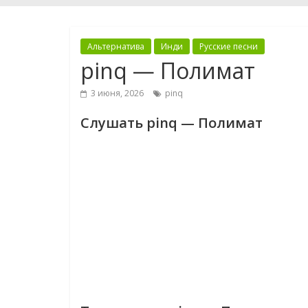
Альтернатива
Инди
Русские песни
pinq — Полимат
3 июня, 2026
pinq
Слушать pinq — Полимат