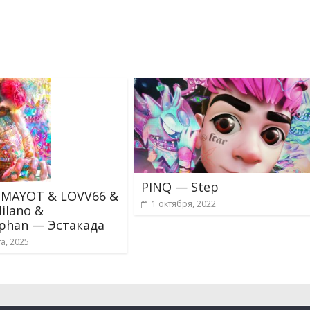
PINQ — Step
 MAYOT & LOVV66 &
1 октября, 2022
Milano &
ephan — Эстакада
та, 2025