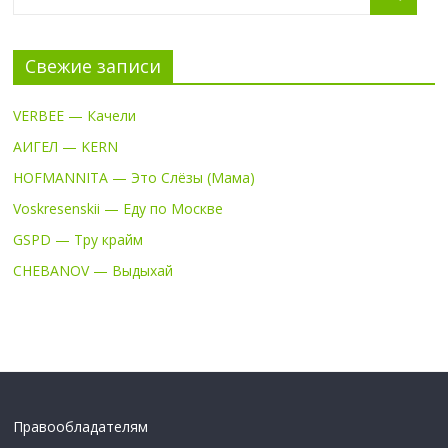
Свежие записи
VERBEE — Качели
АИГЕЛ — KERN
HOFMANNITA — Это Слёзы (Мама)
Voskresenskii — Еду по Москве
GSPD — Тру крайм
CHEBANOV — Выдыхай
Правообладателям