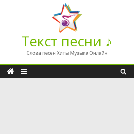
Перейти
к
содержимому
Текст песни ♪
Слова песен Хиты Музыка Онлайн